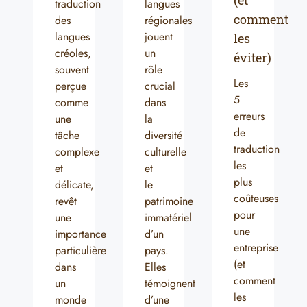
(et
traduction
langues
comment
des
régionales
langues
jouent
les
créoles,
un
éviter)
souvent
rôle
Les
perçue
crucial
5
comme
dans
erreurs
une
la
de
tâche
diversité
traduction
complexe
culturelle
les
et
et
plus
délicate,
le
coûteuses
revêt
patrimoine
pour
une
immatériel
une
importance
d’un
entreprise
particulière
pays.
(et
dans
Elles
comment
un
témoignent
les
monde
d’une