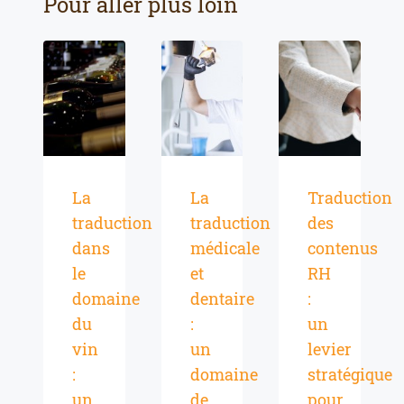
Pour aller plus loin
La
La
Traduction
traduction
traduction
des
dans
médicale
contenus
le
et
RH
domaine
dentaire
:
du
:
un
vin
un
levier
:
domaine
stratégique
un
de
pour