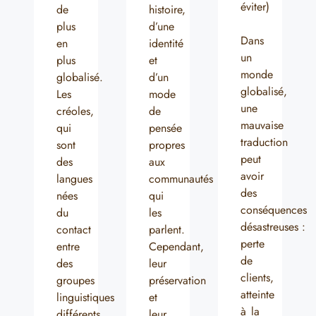
éviter)
de
histoire,
plus
d’une
Dans
en
identité
un
plus
et
monde
globalisé.
d’un
globalisé,
Les
mode
une
créoles,
de
mauvaise
qui
pensée
traduction
sont
propres
peut
des
aux
avoir
langues
communautés
des
nées
qui
conséquences
du
les
désastreuses :
contact
parlent.
perte
entre
Cependant,
de
des
leur
clients,
groupes
préservation
atteinte
linguistiques
et
à la
différents,
leur