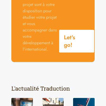
projet sont à votre
disposition pour
étudier votre projet
et vous
accompagner dans
Let's
votre
développement à
go!
l'international.
L'actualité Traduction