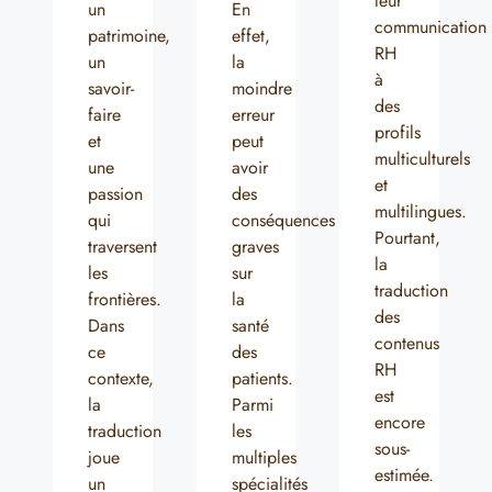
leur
un
En
communication
patrimoine,
effet,
RH
un
la
à
savoir-
moindre
des
faire
erreur
profils
et
peut
multiculturels
une
avoir
et
passion
des
multilingues.
qui
conséquences
Pourtant,
traversent
graves
la
les
sur
traduction
frontières.
la
des
Dans
santé
contenus
ce
des
RH
contexte,
patients.
est
la
Parmi
encore
traduction
les
sous-
joue
multiples
estimée.
un
spécialités