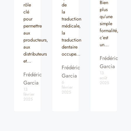
Bien
rôle
de
plus
clé
la
qu’une
pour
traduction
simple
permettre
médicale,
formalité,
aux
la
c’est
producteurs,
traduction
un...
aux
dentaire
distributeurs
occupe...
Frédéric
et...
Garcia
Frédéric
13
Frédéric
Garcia
août
Garcia
6
2025
février
13
2025
février
2025