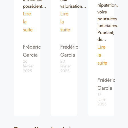
réputation,
possèdent...
valorisation...
voire
Lire
Lire
poursuites
la
la
judiciaires.
suite
suite
Pourtant,
de...
Frédéric
Frédéric
Lire
Garcia
Garcia
la
26
20
suite
février
février
2025
2025
Frédéric
Garcia
17
juillet
2025